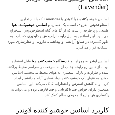
(Lavender)
اسانس خوشبوکننده هوا لاوندر
یا
Lavender
که با نام تجاری
اسطوخدوس
معروف است، یک عصاره و
اسانس خوشبوکننده هوا
طبیعی و پرطرفدار است که از گل‌های گیاه اسطوخودوس استخراج
می‌شود. این اسانس به دلیل
رایحه آرام‌بخش
و
دلپذیری
که دارد، به
طور گسترده در
صنایع آرایشی و بهداشتی
،
دارویی
و
عطرسازی
مورد
استفاده قرار می‌گیرد.
اسانس لوندر
به همراه انواع
دستگاه خوشبوکننده هوا
قابل استفاده
بوده، از همین رو رایحه جذاب آن به سرعت در سراسر محیط پراکنده
شده و طراوت و تازگی بینظیری به هوای محیط می‌بخشد. اسانس
لاوندر به عنوان یک خوشبو کننده هوا، فضایی آرام و دلنشین ایجاد
کرده و به
کاهش استرس
و
اضطراب
کمک می‌کند. این اسانس
همچنین دارای
خواص ضد باکتریایی
و
ضد قارچی
بوده و می‌تواند به
پاکسازی هوا
و
ایجاد محیطی سالم
کمک کند.
کاربرد اسانس خوشبو کننده لاوندر