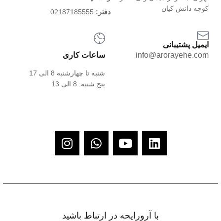
کوچه دانش کیان
دفتر:
02187185555
ایمیل پشتیبانی
info@arorayehe.com
ساعات کاری
شنبه تا چهارشنبه 8 الی 17
پنج شنبه: 8 الی 13
با آرورایحه در ارتباط باشید