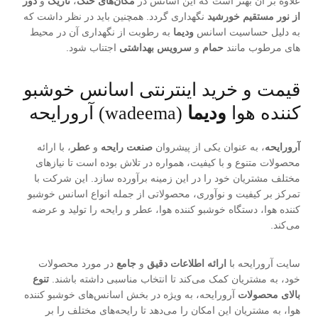
علاوه بر آن بهتر است که این اسانس در
مکان‌های خنک
،
تاریک
و
دور
از نور مستقیم خورشید
نگهداری گردد. همچنین باید در نظر داشت که
به دلیل حساسیت اسانس
ودیما
به رطوبت از نگهداری آن در محیط
های مرطوب مانند
حمام
و
سرویس بهداشتی
اجتناب شود.
قیمت و خرید اینترنتی اسانس خوشبو
کننده هوا
ودیما
(wadeema) آرورایحه
آرورایحه
، به عنوان یکی از پیشروان
صنعت رایحه
و
عطر
، با ارائه
محصولات متنوع و با کیفیت، همواره در تلاش بوده است تا نیازهای
مختلف مشتریان خود را در این زمینه برآورده سازد. این شرکت با
تمرکز بر کیفیت و نوآوری، محصولاتی از جمله انواع اسانس‌ خوشبو
کننده هوا، دستگاه‌ خوشبو کننده هوا، عطر و رایحه را تولید و عرضه
می‌کند.
سایت آرورایحه با
ارائه اطلاعات دقیق
و
جامع
در مورد محصولات
خود، به مشتریان کمک می‌کند تا انتخاب مناسبی داشته باشند.
تنوع
بالای محصولات
آرورایحه، به ویژه در بخش اسانس‌های خوشبو کننده
هوا، به مشتریان این امکان را می‌دهد تا رایحه‌های مختلف را بر