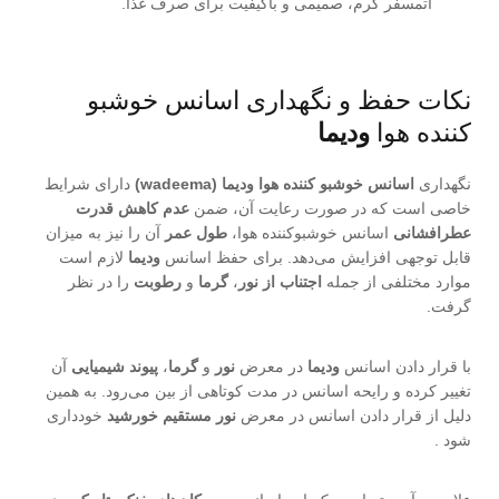
اتمسفر گرم، صمیمی و باکیفیت برای صرف غذا.
نکات حفظ و نگهداری اسانس خوشبو
کننده هوا
ودیما
نگهداری
اسانس خوشبو کننده هوا ودیما (wadeema)
دارای شرایط
خاصی است که در صورت رعایت آن، ضمن
عدم کاهش قدرت
عطرافشانی
اسانس خوشبوکننده هوا،
طول عمر
آن را نیز به میزان
قابل توجهی افزایش می‌دهد. برای حفظ اسانس
ودیما
لازم است
موارد مختلفی از جمله
اجتناب از نور
،
گرما
و
رطوبت
را در نظر
گرفت.
با قرار دادن اسانس
ودیما
در معرض
نور
و
گرما
،
پیوند شیمیایی
آن
تغییر کرده و رایحه اسانس در مدت کوتاهی از بین می‌رود. به همین
دلیل از قرار دادن اسانس در معرض
نور مستقیم خورشید
خودداری
شود .