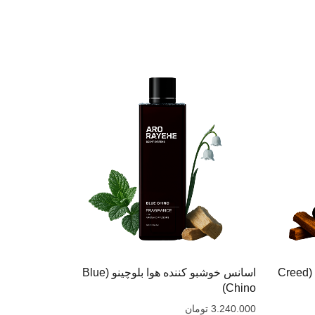
اسانس خوشبو کننده هوا اونتوس (Creed
اسانس خوشبو کننده هوا بلوچینو (Blue
اسانس خوشب
(Canstance)
Chino)
3.240.000
تومان
5.620.000
ت