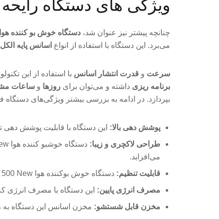
ویژگی های دستگاه رایحه افشان هوا
چنانچه پیشتر نیز عنوان شد،
دستگاه خوش بو کننده هوا ITAY 500 New
می‌برد. این دستگاه با استفاده از انواع
اسانس‌ پایه الکل
سرعت
و
قدرت انتشار اسانس
با استفاده از این تکنو
برنامه ریزی
داشته و می‌توان برای
روزها
و
ساعات م
بپردازد. در ادامه به بررسی بیشتر ویژگی‌های دستگاه فو
پوشش دهی بالا:
این دستگاه با قابلیت پوشش دهی تا 300 تا 400 متر مکعب، برای فضاهای نسبتا بزرگ مانند ادارات، فروشگاه‌ها و سالن‌های انتظار بسیار مناسب
طراحی لاکچری و زیبا:
می‌افزاید.
قابلیت تنظیم:
دستگاه خوش بوکننده هوا AITAY 500 New یک پنل برای تنظیمات و عملکرد خود دارد که می‌توان زمان و شدت پخش رایحه را به وسیله آن تنظیم کرد.
مصرف انرژی پایین:
این دستگاه با مصرف انرژی کم،
مخزن قابل شستشو:
مخزن اسانس این دستگاه به 