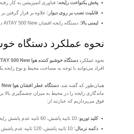
پخش یکنواخت رایحه:
فناوری اتمیزیشن به کار رفته در دستگاه عطر افشان هوا ew
قابلیت نصب بر روی دیوار:
علاوه بر قرار گرفتن بر 
ایمنی بالا:
دستگاه رایحه افشان AITAY 500 New دارای سیستم‌های ایمنی مختلفی است که از بروز هرگونه حادثه جلوگیری می‌کند.
نحوه عملکرد دستگاه خوش بو کننده
نحوه عملکرد
دستگاه خوشبو کننده هوا AITAY 500 New
افراد می‌توانند با توجه به مساحت محیط و نوع رایحه یک
همان‌طور که گفته شد،
دستگاه عطر افشان هوا AITAY 500 New
ماندگاری رایحه را در محیط به میزان چشمگیری بالا بر
فوق می‌پردازیم که عبارتند از:
کلید توربو:
10 ثانیه پاشش، 60 ثانیه عدم پاشش رایحه (استراحت)
دکمه نرمال:
10 ثانیه پاشش، 120 ثانیه عدم پاشش رایحه (استراحت)