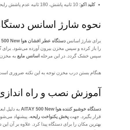
کلید اکو:
10 ثانیه پاشش، 180 ثانیه عدم پاشش رایحه (استراحت)
نحوه شارژ اسانس دستگاه عطر اف
برای شارژ اسانس
دستگاه عطر افشان هوا AITAY 500 New
را باز کرده و سپس مخزن بیرون آورده می‌شود. برای
ک
سپس خشک گردد. در این مرحله
اسانس مایع
به مخزن ا
هنگام بستن درب مخزن توجه به این نکته ضروری است ک
آموزش نصب و راه اندازی دستگا
دستگاه خوشبو کننده هوا AITAY 500 New
به دلیل اب
قرار بگیرد. جهت
پخش یکنواخت رایحه
، پیشنهاد می‌شود
بهترین مکان را برای دستگاه پیدا کرد. علاوه بر آن این 