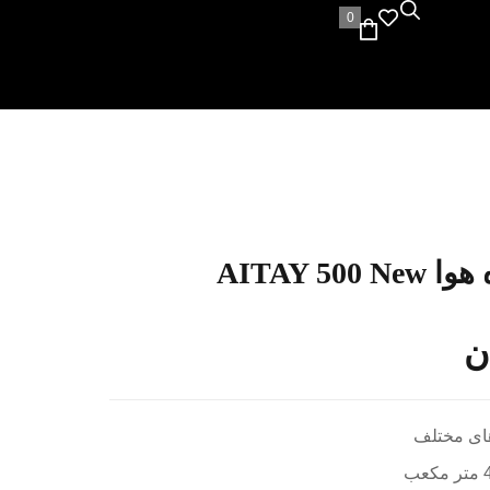
0
AITAY 5
ن
های مختلف