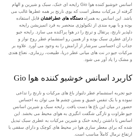
اسانس خوشبو کننده هوا Gio رایحه ای خنک، سبک و شیرین و الهام
گرفته از مرکبات معطر است که بوی نارنج بر همه عطرها غالب می
باشد. این اسانس به همراه
دستگاه های عطرافشان
قابل استفاده
بوده و با بهره مندی از تکنولوژی منحصر به فرد اتمیزیشن رایحه
دلپذیر نارنج، پرتقال و ترنج را در هوا پراکنده می سازد. رایحه جیو
دارای عطری سبک بوده و از همین رو استشمام عطر روح نواز و
جذاب آن احساسی سرشار از آرامش را به وجود می آورد. علاوه بر
مرکبات جیو در نت های میانی عطر دریا، طبیعت، رزماری، نعناع هندی
و مشک را یاد آور می شود.
کاربرد اسانس خوشبو کننده هوا Gio
جیو تجربه استشمام عطر دلنواز باغ های مرکبات و نارنج را تداعی
نموده و با یک تنفس عمیق و بستن چشم ها می توان به احساس
حضور در میان این باغ ها دست یافت. رایحه سبک و شیرین اسانس
جیو طراوت و تازگی شگفت انگیزی به هوای محیط می بخشد. این
اسانس با داشتن رایحه خنک و شیرین مرکبات به عطری سبک تبدیل
شده که برای معطر سازی هوا در محیط های کوچک و دارای سقفی با
ارتفاع نرمال کاملاً مناسب است.