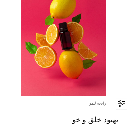
رایحه لیمو
بهبود خلق و خو