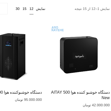
12
نمایش 1–12 از 15 نتیجه
نمایش
15
30
ناموجود
دستگاه خوشبو کننده هوا AITAY 500
دستگاه خوشبوکننده هوا EA8000
New
95.000.000
تومان
42.000.000
تومان