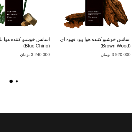
اسانس خوشبو کننده هوا وود قهوه ای
اسانس خوشبو کننده هوا بل
(Blue Chino)
(Brown Wood)
3.920.000
تومان
3.240.000
تومان
با
ر
گ
ذ
ا
ر
ی
م
و