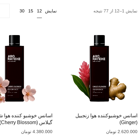
12
نمایش 1–12 از 77 نتیجه
نمایش
15
30
اسانس خوشبوکننده هوا زنجبیل
اسانس خوشبو کننده هوا ش
(Ginger)
گیلاس (Cherry Blossom)
2.620.000
تومان
4.380.000
تومان